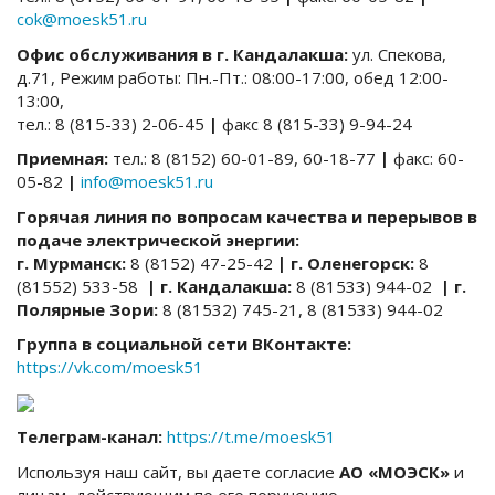
cok
@
moesk
51.
ru
Офис обслуживания в г. Кандалакша:
ул. Спекова,
д.71, Режим работы: Пн.-Пт.: 08:00-17:00, обед 12:00-
13:00,
тел.: 8 (815-33) 2-06-45
|
факс 8 (815-33) 9-94-24
Приемная:
тел.: 8 (8152) 60-01-89, 60-18-77
|
факс: 60-
05-82
|
info
@
moesk
51.
ru
Горячая линия по вопросам качества и перерывов в
подаче электрической энергии:
г. Мурманск:
8 (8152) 47-25-42
| г. Оленегорск:
8
(81552) 533-58
|
г. Кандалакша:
8 (81533) 944-02
|
г.
Полярные Зори:
8 (81532) 745-21, 8 (81533) 944-02
Группа в социальной сети ВКонтакте:
https://vk.com/moesk51
Телеграм-канал:
https://t.me/moesk51
Используя наш сайт, вы даете согласие
АО «МОЭСК»
и
лицам, действующим по его поручению,