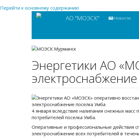
Перейти к основному содержанию
Main
User
АО "МОЭСК"
Новости
navigation
account
menu
Энергетики АО «М
электроснабжение
4 января вследствие налипания снежных масс
потребителей поселка Умба.
Оперативные и профессиональные действия с
электроснабжение всех потребителей в течени